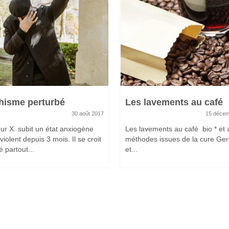
hisme perturbé
Les lavements au café
30 août 2017
15 décem
ur X. subit un état anxiogène
Les lavements au café bio * et 
violent depuis 3 mois. Il se croit
méthodes issues de la cure Ge
 partout...
et...