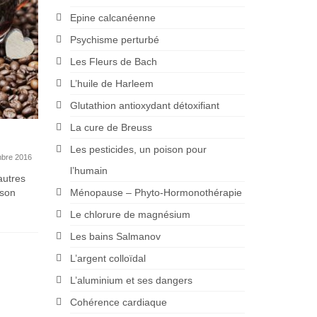
Epine calcanéenne
Psychisme perturbé
Les Fleurs de Bach
L’huile de Harleem
Glutathion antioxydant détoxifiant
La cure de Breuss
Lithothamne – Chorella –
Ostéop
Les pesticides, un poison pour
Klamath – Spiruline
bre 2016
l’humain
25 janvier 2016
autres
L’ostéopor
rson
Ménopause – Phyto-Hormonothérapie
femmes, le
Tab 1 : le Lithothamne Tab 2 : la
souffrir. Aid
chlorella Tab 3 : la Klamath...
Le chlorure de magnésium
Les bains Salmanov
L’argent colloïdal
L’aluminium et ses dangers
Cohérence cardiaque