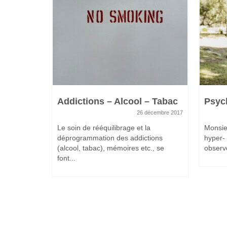
dent
Addictions – Alcool – Tabac
Psyc
26 décembre 2017
25 mars 2016
Le soin de rééquilibrage et la
Monsie
déprogrammation des addictions
hyper- 
AIRE
(alcool, tabac), mémoires etc., se
observé
 de Michel
font...
n...