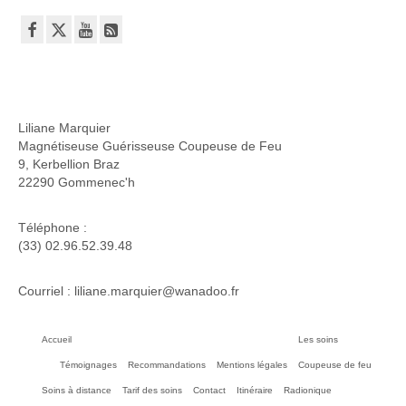
Liliane Marquier
Magnétiseuse Guérisseuse Coupeuse de Feu
9, Kerbellion Braz
22290 Gommenec'h
Téléphone :
(33) 02.96.52.39.48
Courriel : liliane.marquier@wanadoo.fr
Accueil
Les soins
Témoignages
Recommandations
Mentions légales
Coupeuse de feu
Soins à distance
Tarif des soins
Contact
Itinéraire
Radionique