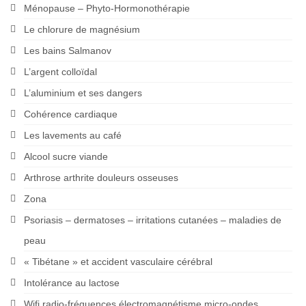
Ménopause – Phyto-Hormonothérapie
Le chlorure de magnésium
Les bains Salmanov
L’argent colloïdal
L’aluminium et ses dangers
Cohérence cardiaque
Les lavements au café
Alcool sucre viande
Arthrose arthrite douleurs osseuses
Zona
Psoriasis – dermatoses – irritations cutanées – maladies de
peau
« Tibétane » et accident vasculaire cérébral
Intolérance au lactose
Wifi radio-fréquences électromagnétisme micro-ondes