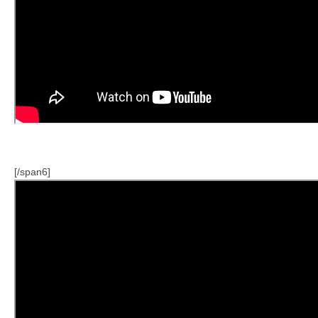
[/span6]