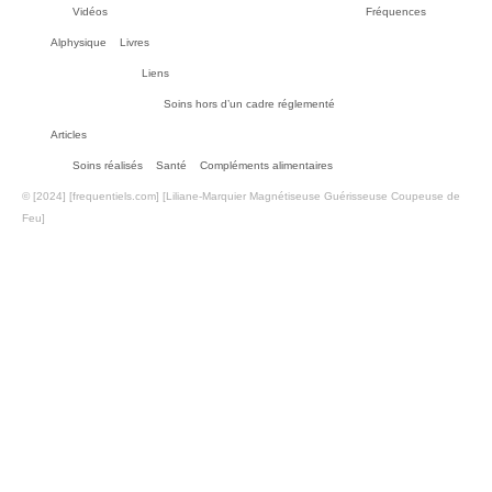
Vidéos
Fréquences
Alphysique
Livres
Liens
Soins hors d’un cadre réglementé
Articles
Soins réalisés
Santé
Compléments alimentaires
© [2024] [frequentiels.com] [Liliane-Marquier Magnétiseuse Guérisseuse Coupeuse de
Feu]