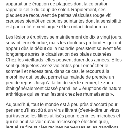
apparaît une éruption de plaques dont la coloration
rappelle celle du coup de soleil. Rapidement, ces
plaques se recouvrent de petites vésicules rouge vif,
creusées bientôt en cupules suintantes dont la sensibilité
est particulièrement aiguë et le contact douloureux.
Les lésions éruptives se maintiennent de dix à vingt jours,
suivant leur étendue, mais les douleurs profondes qui ont
apparu dès le début de la maladie persistent souvent très
longtemps après la cicatrisation des plaies cutanées.
Chez les vieillards, elles peuvent durer des années. Elles
sont quelquefois assez violentes pour empêcher le
sommeil et nécessitent, dans ce cas, le recours à la
morphine qui, seule, permet au malade de prendre un
peu de repos. Jusqu’à la fin du siècle dernier, le zona
était généralement classé parmi les « éruptions de nature
arthritique qui se manifestent chez les rhumatisants ».
Aujourd’hui, tout le monde est à peu près d’accord pour
penser qu’il est dû à un virus filtrant (c’est-à-dire un virus
qui traverse les filtres utilisés pour retenir les microbes et
qui ne peut se voir qu’au microscope électronique),
lequel se fixe sur les racines nerveuses et les ganglions,