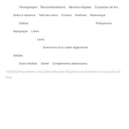
Témoignages
Recommandations
Mentions légales
Coupeuse de feu
Soins à distance
Tarif des soins
Contact
Itinéraire
Radionique
Vidéos
Fréquences
Alphysique
Livres
Liens
Soins hors d’un cadre réglementé
Articles
Soins réalisés
Santé
Compléments alimentaires
© [2024] [frequentiels.com] [Liliane-Marquier Magnétiseuse Guérisseuse Coupeuse de
Feu]