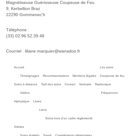
Magnétiseuse Guérisseuse Coupeuse de Feu
9, Kerbellion Braz
22290 Gommenec'h
Téléphone :
(33) 02.96.52.39.48
Courriel : liliane.marquier@wanadoo.fr
Accueil
Les soins
Témoignages
Recommandations
Mentions légales
Coupeuse de feu
Soins à distance
Tarif des soins
Contact
Itinéraire
Radionique
Vidéos
Fréquences
Alphysique
Livres
Liens
Soins hors d’un cadre réglementé
Articles
Soins réalisés
Santé
Compléments alimentaires