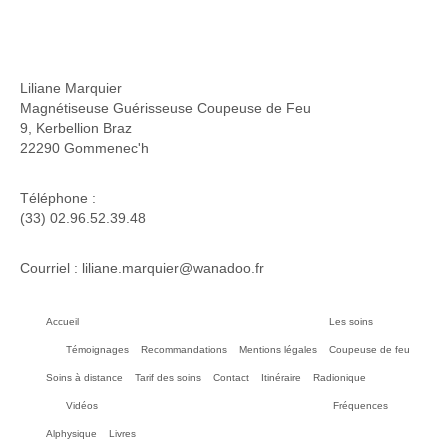
Liliane Marquier
Magnétiseuse Guérisseuse Coupeuse de Feu
9, Kerbellion Braz
22290 Gommenec'h
Téléphone :
(33) 02.96.52.39.48
Courriel : liliane.marquier@wanadoo.fr
Accueil
Les soins
Témoignages
Recommandations
Mentions légales
Coupeuse de feu
Soins à distance
Tarif des soins
Contact
Itinéraire
Radionique
Vidéos
Fréquences
Alphysique
Livres