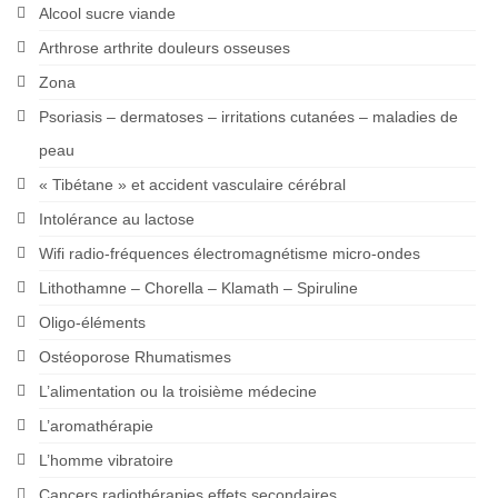
Alcool sucre viande
Arthrose arthrite douleurs osseuses
Zona
Psoriasis – dermatoses – irritations cutanées – maladies de
peau
« Tibétane » et accident vasculaire cérébral
Intolérance au lactose
Wifi radio-fréquences électromagnétisme micro-ondes
Lithothamne – Chorella – Klamath – Spiruline
Oligo-éléments
Ostéoporose Rhumatismes
L’alimentation ou la troisième médecine
L’aromathérapie
L’homme vibratoire
Cancers radiothérapies effets secondaires