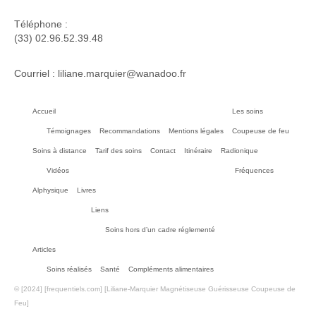
Téléphone :
(33) 02.96.52.39.48
Courriel : liliane.marquier@wanadoo.fr
Accueil
Les soins
Témoignages
Recommandations
Mentions légales
Coupeuse de feu
Soins à distance
Tarif des soins
Contact
Itinéraire
Radionique
Vidéos
Fréquences
Alphysique
Livres
Liens
Soins hors d’un cadre réglementé
Articles
Soins réalisés
Santé
Compléments alimentaires
© [2024] [frequentiels.com] [Liliane-Marquier Magnétiseuse Guérisseuse Coupeuse de
Feu]