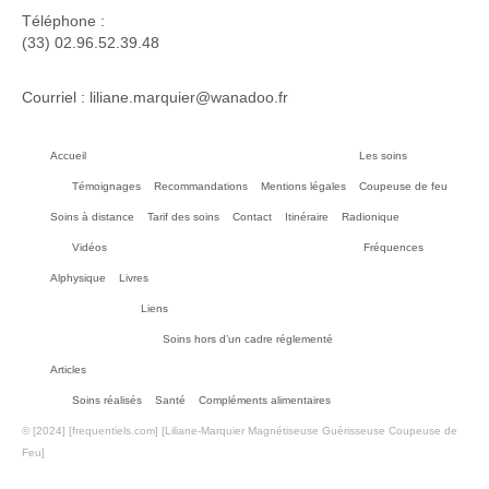
Téléphone :
(33) 02.96.52.39.48
Courriel : liliane.marquier@wanadoo.fr
Accueil
Les soins
Témoignages
Recommandations
Mentions légales
Coupeuse de feu
Soins à distance
Tarif des soins
Contact
Itinéraire
Radionique
Vidéos
Fréquences
Alphysique
Livres
Liens
Soins hors d’un cadre réglementé
Articles
Soins réalisés
Santé
Compléments alimentaires
© [2024] [frequentiels.com] [Liliane-Marquier Magnétiseuse Guérisseuse Coupeuse de
Feu]