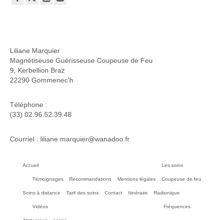
Liliane Marquier
Magnétiseuse Guérisseuse Coupeuse de Feu
9, Kerbellion Braz
22290 Gommenec'h
Téléphone :
(33) 02.96.52.39.48
Courriel : liliane.marquier@wanadoo.fr
Accueil
Les soins
Témoignages
Recommandations
Mentions légales
Coupeuse de feu
Soins à distance
Tarif des soins
Contact
Itinéraire
Radionique
Vidéos
Fréquences