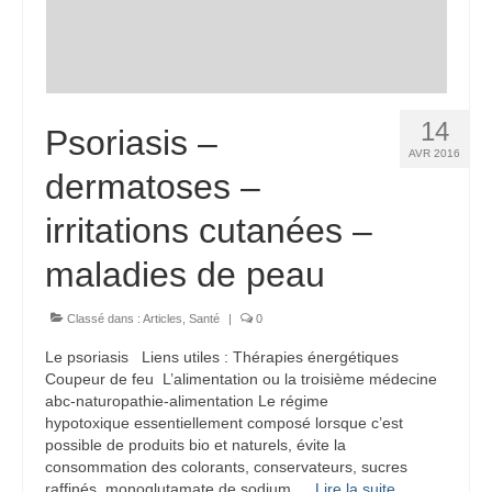
14
Psoriasis –
AVR 2016
dermatoses –
irritations cutanées –
maladies de peau
Classé dans :
Articles
,
Santé
|
0
Le psoriasis Liens utiles : Thérapies énergétiques
Coupeur de feu L’alimentation ou la troisième médecine
abc-naturopathie-alimentation Le régime
hypotoxique essentiellement composé lorsque c’est
possible de produits bio et naturels, évite la
consommation des colorants, conservateurs, sucres
raffinés, monoglutamate de sodium …
Lire la suite­­