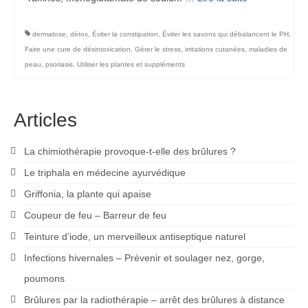
dermatose
,
détox
,
Éviter la constipation
,
Éviter les savons qui débalancent le PH
,
Faire une cure de désintoxication
,
Gérer le stress
,
irritations cutanées
,
maladies de
peau
,
psoriasis
,
Utiliser les plantes et suppléments
Articles
La chimiothérapie provoque-t-elle des brûlures ?
Le triphala en médecine ayurvédique
Griffonia, la plante qui apaise
Coupeur de feu – Barreur de feu
Teinture d’iode, un merveilleux antiseptique naturel
Infections hivernales – Prévenir et soulager nez, gorge,
poumons
Brûlures par la radiothérapie – arrêt des brûlures à distance