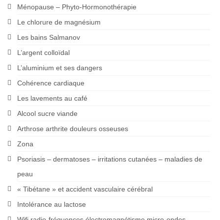
Ménopause – Phyto-Hormonothérapie
Le chlorure de magnésium
Les bains Salmanov
L’argent colloïdal
L’aluminium et ses dangers
Cohérence cardiaque
Les lavements au café
Alcool sucre viande
Arthrose arthrite douleurs osseuses
Zona
Psoriasis – dermatoses – irritations cutanées – maladies de
peau
« Tibétane » et accident vasculaire cérébral
Intolérance au lactose
Wifi radio-fréquences électromagnétisme micro-ondes