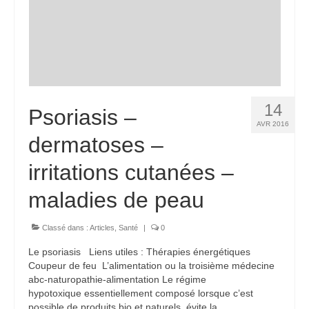
14
Psoriasis –
AVR 2016
dermatoses –
irritations cutanées –
maladies de peau
Classé dans :
Articles
,
Santé
|
0
Le psoriasis Liens utiles : Thérapies énergétiques
Coupeur de feu L’alimentation ou la troisième médecine
abc-naturopathie-alimentation Le régime
hypotoxique essentiellement composé lorsque c’est
possible de produits bio et naturels, évite la