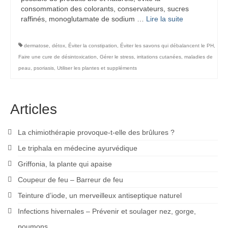
consommation des colorants, conservateurs, sucres
raffinés, monoglutamate de sodium …
Lire la suite­­
dermatose
,
détox
,
Éviter la constipation
,
Éviter les savons qui débalancent le PH
,
Faire une cure de désintoxication
,
Gérer le stress
,
irritations cutanées
,
maladies de
peau
,
psoriasis
,
Utiliser les plantes et suppléments
Articles
La chimiothérapie provoque-t-elle des brûlures ?
Le triphala en médecine ayurvédique
Griffonia, la plante qui apaise
Coupeur de feu – Barreur de feu
Teinture d’iode, un merveilleux antiseptique naturel
Infections hivernales – Prévenir et soulager nez, gorge,
poumons