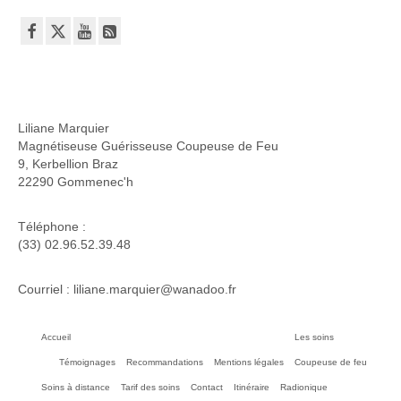
Liliane Marquier
Magnétiseuse Guérisseuse Coupeuse de Feu
9, Kerbellion Braz
22290 Gommenec'h
Téléphone :
(33) 02.96.52.39.48
Courriel : liliane.marquier@wanadoo.fr
Accueil
Les soins
Témoignages
Recommandations
Mentions légales
Coupeuse de feu
Soins à distance
Tarif des soins
Contact
Itinéraire
Radionique