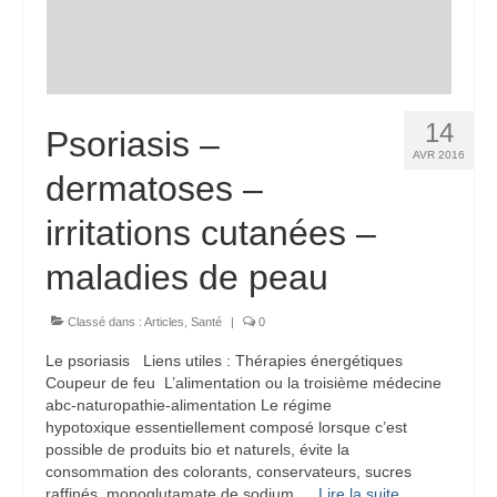
14
Psoriasis –
AVR 2016
dermatoses –
irritations cutanées –
maladies de peau
Classé dans :
Articles
,
Santé
|
0
Le psoriasis Liens utiles : Thérapies énergétiques
Coupeur de feu L’alimentation ou la troisième médecine
abc-naturopathie-alimentation Le régime
hypotoxique essentiellement composé lorsque c’est
possible de produits bio et naturels, évite la
consommation des colorants, conservateurs, sucres
raffinés, monoglutamate de sodium …
Lire la suite­­