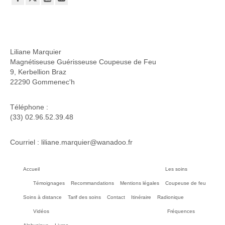
Liliane Marquier
Magnétiseuse Guérisseuse Coupeuse de Feu
9, Kerbellion Braz
22290 Gommenec'h
Téléphone :
(33) 02.96.52.39.48
Courriel : liliane.marquier@wanadoo.fr
Accueil
Les soins
Témoignages
Recommandations
Mentions légales
Coupeuse de feu
Soins à distance
Tarif des soins
Contact
Itinéraire
Radionique
Vidéos
Fréquences