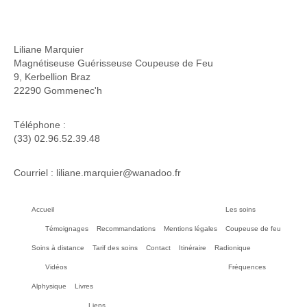
Liliane Marquier
Magnétiseuse Guérisseuse Coupeuse de Feu
9, Kerbellion Braz
22290 Gommenec'h
Téléphone :
(33) 02.96.52.39.48
Courriel : liliane.marquier@wanadoo.fr
Accueil
Les soins
Témoignages
Recommandations
Mentions légales
Coupeuse de feu
Soins à distance
Tarif des soins
Contact
Itinéraire
Radionique
Vidéos
Fréquences
Alphysique
Livres
Liens