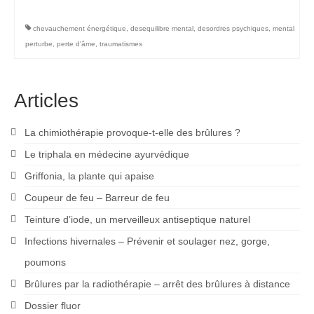
chevauchement énergétique
,
desequilibre mental
,
desordres psychiques
,
mental
perturbe
,
perte d'âme
,
traumatismes
Articles
La chimiothérapie provoque-t-elle des brûlures ?
Le triphala en médecine ayurvédique
Griffonia, la plante qui apaise
Coupeur de feu – Barreur de feu
Teinture d’iode, un merveilleux antiseptique naturel
Infections hivernales – Prévenir et soulager nez, gorge,
poumons
Brûlures par la radiothérapie – arrêt des brûlures à distance
Dossier fluor