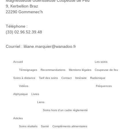
Magnétiseuse Guérisseuse Coupeuse de Feu
9, Kerbellion Braz
22290 Gommenec'h
Téléphone :
(33) 02.96.52.39.48
Courriel : liliane.marquier@wanadoo.fr
Accueil
Les soins
Témoignages
Recommandations
Mentions légales
Coupeuse de feu
Soins à distance
Tarif des soins
Contact
Itinéraire
Radionique
Vidéos
Fréquences
Alphysique
Livres
Liens
Soins hors d’un cadre réglementé
Articles
Soins réalisés
Santé
Compléments alimentaires