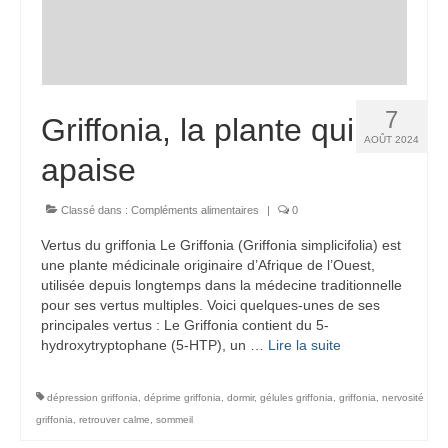
7
Griffonia, la plante qui
AOÛT 2024
apaise
Classé dans :
Compléments alimentaires
|
0
Vertus du griffonia Le Griffonia (Griffonia simplicifolia) est
une plante médicinale originaire d’Afrique de l’Ouest,
utilisée depuis longtemps dans la médecine traditionnelle
pour ses vertus multiples. Voici quelques-unes de ses
principales vertus : Le Griffonia contient du 5-
hydroxytryptophane (5-HTP), un …
Lire la suite­­
dépression griffonia
,
déprime griffonia
,
dormir
,
gélules griffonia
,
griffonia
,
nervosité
griffonia
,
retrouver calme
,
sommeil